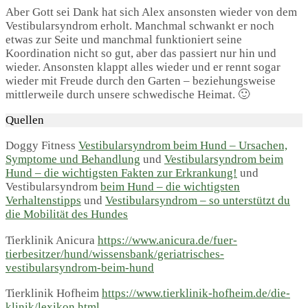
Aber Gott sei Dank hat sich Alex ansonsten wieder von dem
Vestibularsyndrom erholt. Manchmal schwankt er noch
etwas zur Seite und manchmal funktioniert seine
Koordination nicht so gut, aber das passiert nur hin und
wieder. Ansonsten klappt alles wieder und er rennt sogar
wieder mit Freude durch den Garten – beziehungsweise
mittlerweile durch unsere schwedische Heimat. 🙂
Quellen
Doggy Fitness
Vestibularsyndrom beim Hund – Ursachen,
Symptome und Behandlung
und
Vestibularsyndrom beim
Hund – die wichtigsten Fakten zur Erkrankung!
und
Vestibularsyndrom
beim Hund – die wichtigsten
Verhaltenstipps
und
Vestibularsyndrom – so unterstützt du
die Mobilität des Hundes
Tierklinik Anicura
https://www.anicura.de/fuer-
tierbesitzer/hund/wissensbank/geriatrisches-
vestibularsyndrom-beim-hund
Tierklinik Hofheim
https://www.tierklinik-hofheim.de/die-
klinik/lexikon.html