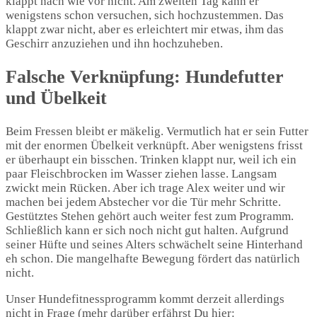
klappt nach wie vor nicht. Am zweiten Tag kann er
wenigstens schon versuchen, sich hochzustemmen. Das
klappt zwar nicht, aber es erleichtert mir etwas, ihm das
Geschirr anzuziehen und ihn hochzuheben.
Falsche Verknüpfung: Hundefutter
und Übelkeit
Beim Fressen bleibt er mäkelig. Vermutlich hat er sein Futter
mit der enormen Übelkeit verknüpft. Aber wenigstens frisst
er überhaupt ein bisschen. Trinken klappt nur, weil ich ein
paar Fleischbrocken im Wasser ziehen lasse. Langsam
zwickt mein Rücken. Aber ich trage Alex weiter und wir
machen bei jedem Abstecher vor die Tür mehr Schritte.
Gestütztes Stehen gehört auch weiter fest zum Programm.
Schließlich kann er sich noch nicht gut halten. Aufgrund
seiner Hüfte und seines Alters schwächelt seine Hinterhand
eh schon. Die mangelhafte Bewegung fördert das natürlich
nicht.
Unser Hundefitnessprogramm kommt derzeit allerdings
nicht in Frage (mehr darüber erfährst Du hier: