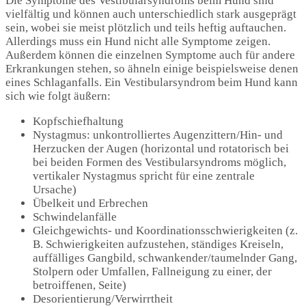
Die Symptome des Vestibularsyndroms beim Hund sind
vielfältig und können auch unterschiedlich stark ausgeprägt
sein, wobei sie meist plötzlich und teils heftig auftauchen.
Allerdings muss ein Hund nicht alle Symptome zeigen.
Außerdem können die einzelnen Symptome auch für andere
Erkrankungen stehen, so ähneln einige beispielsweise denen
eines Schlaganfalls. Ein Vestibularsyndrom beim Hund kann
sich wie folgt äußern:
Kopfschiefhaltung
Nystagmus: unkontrolliertes Augenzittern/Hin- und
Herzucken der Augen (horizontal und rotatorisch bei
bei beiden Formen des Vestibularsyndroms möglich,
vertikaler Nystagmus spricht für eine zentrale
Ursache)
Übelkeit und Erbrechen
Schwindelanfälle
Gleichgewichts- und Koordinationsschwierigkeiten (z.
B. Schwierigkeiten aufzustehen, ständiges Kreiseln,
auffälliges Gangbild, schwankender/taumelnder Gang,
Stolpern oder Umfallen, Fallneigung zu einer, der
betroiffenen, Seite)
Desorientierung/Verwirrtheit