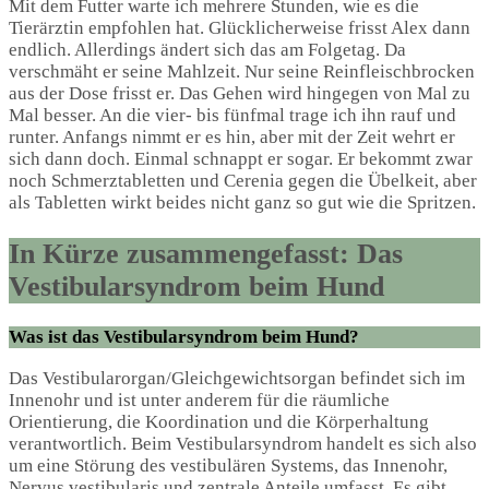
Mit dem Futter warte ich mehrere Stunden, wie es die
Tierärztin empfohlen hat. Glücklicherweise frisst Alex dann
endlich. Allerdings ändert sich das am Folgetag. Da
verschmäht er seine Mahlzeit. Nur seine Reinfleischbrocken
aus der Dose frisst er. Das Gehen wird hingegen von Mal zu
Mal besser. An die vier- bis fünfmal trage ich ihn rauf und
runter. Anfangs nimmt er es hin, aber mit der Zeit wehrt er
sich dann doch. Einmal schnappt er sogar. Er bekommt zwar
noch Schmerztabletten und Cerenia gegen die Übelkeit, aber
als Tabletten wirkt beides nicht ganz so gut wie die Spritzen.
In Kürze zusammengefasst: Das
Vestibularsyndrom beim Hund
Was ist das Vestibularsyndrom beim Hund?
Das Vestibularorgan/Gleichgewichtsorgan befindet sich im
Innenohr und ist unter anderem für die räumliche
Orientierung, die Koordination und die Körperhaltung
verantwortlich. Beim Vestibularsyndrom handelt es sich also
um eine Störung des vestibulären Systems, das Innenohr,
Nervus vestibularis und zentrale Anteile umfasst. Es gibt