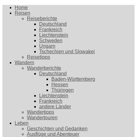
Home
Reisen
Reiseberichte
Deutschland
Frankreich
Liechtenstein
Schweden
Ungarn
Tschechien und Slowakei
Reisetipps
Wandern
Wanderberichte
Deutschland
Baden-Württemberg
Hessen
Thüringen
Liechtenstein
Frankreich
andere Länder
Wandertipps
Wandertouren
Leben
Geschichten und Gedanken
Ausflüge und Abenteuer