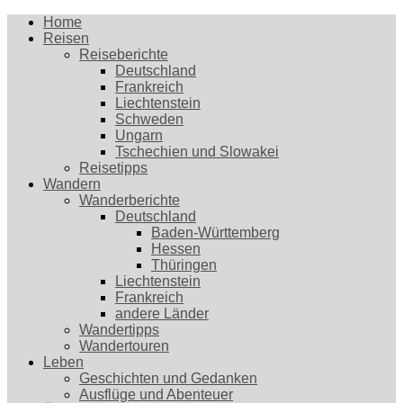
Home
Reisen
Reiseberichte
Deutschland
Frankreich
Liechtenstein
Schweden
Ungarn
Tschechien und Slowakei
Reisetipps
Wandern
Wanderberichte
Deutschland
Baden-Württemberg
Hessen
Thüringen
Liechtenstein
Frankreich
andere Länder
Wandertipps
Wandertouren
Leben
Geschichten und Gedanken
Ausflüge und Abenteuer