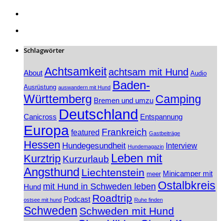
Schlagwörter
Achtsamkeit
achtsam mit Hund
About
Audio
Baden-
Ausrüstung
auswandern mit Hund
Württemberg
Camping
Bremen und umzu
Deutschland
Canicross
Entspannung
Europa
Frankreich
featured
Gastbeiträge
Hessen
Hundegesundheit
Interview
Hundemagazin
Leben mit
Kurztrip
Kurzurlaub
Angsthund
Liechtenstein
Minicamper mit
meer
Ostalbkreis
mit Hund in Schweden leben
Hund
Roadtrip
Podcast
ostsee mit hund
Ruhe finden
Schweden
Schweden mit Hund