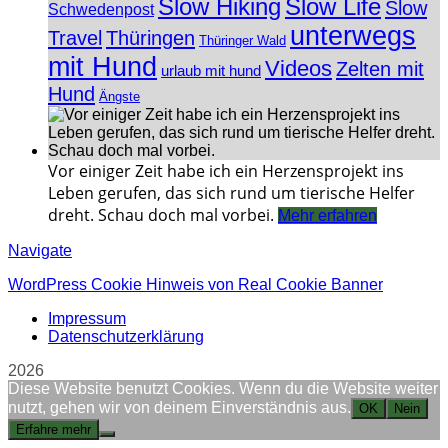
Slow Hiking
Slow Life
Slow
Schwedenpost
unterwegs
Travel
Thüringen
Thüringer Wald
mit Hund
Videos
Zelten mit
urlaub mit hund
Hund
Ängste
Vor einiger Zeit habe ich ein Herzensprojekt ins
Leben gerufen, das sich rund um tierische Helfer
dreht. Schau doch mal vorbei.
Mehr erfahren
Navigate
WordPress Cookie Hinweis von Real Cookie Banner
Impressum
Datenschutzerklärung
2026
Diese Website benutzt Cookies. Wenn du die Website weiter
nutzt, gehen wir von deinem Einverständnis aus.
OK
Nein
Erfahre mehr