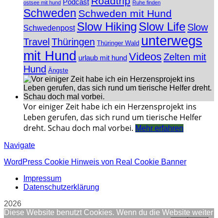
Roadtrip
Podcast
ostsee mit hund
Ruhe finden
Schweden
Schweden mit Hund
Slow Hiking
Slow Life
Slow
Schwedenpost
unterwegs
Travel
Thüringen
Thüringer Wald
mit Hund
Videos
Zelten mit
urlaub mit hund
Hund
Ängste
Vor einiger Zeit habe ich ein Herzensprojekt ins
Leben gerufen, das sich rund um tierische Helfer
dreht. Schau doch mal vorbei.
Mehr erfahren
Navigate
WordPress Cookie Hinweis von Real Cookie Banner
Impressum
Datenschutzerklärung
2026
Diese Website benutzt Cookies. Wenn du die Website weiter