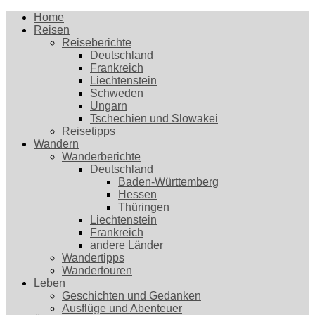
Home
Reisen
Reiseberichte
Deutschland
Frankreich
Liechtenstein
Schweden
Ungarn
Tschechien und Slowakei
Reisetipps
Wandern
Wanderberichte
Deutschland
Baden-Württemberg
Hessen
Thüringen
Liechtenstein
Frankreich
andere Länder
Wandertipps
Wandertouren
Leben
Geschichten und Gedanken
Ausflüge und Abenteuer