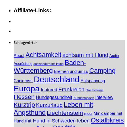
Affiliate-Links:
Schlagwörter
Achtsamkeit
achtsam mit Hund
About
Audio
Baden-
Ausrüstung
auswandern mit Hund
Württemberg
Camping
Bremen und umzu
Deutschland
Canicross
Entspannung
Europa
Frankreich
featured
Gastbeiträge
Hessen
Hundegesundheit
Interview
Hundemagazin
Leben mit
Kurztrip
Kurzurlaub
Angsthund
Liechtenstein
Minicamper mit
meer
Ostalbkreis
mit Hund in Schweden leben
Hund