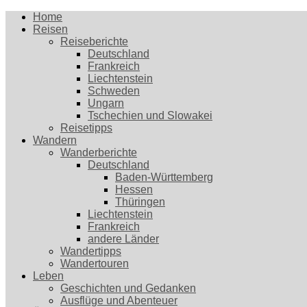
Home
Reisen
Reiseberichte
Deutschland
Frankreich
Liechtenstein
Schweden
Ungarn
Tschechien und Slowakei
Reisetipps
Wandern
Wanderberichte
Deutschland
Baden-Württemberg
Hessen
Thüringen
Liechtenstein
Frankreich
andere Länder
Wandertipps
Wandertouren
Leben
Geschichten und Gedanken
Ausflüge und Abenteuer