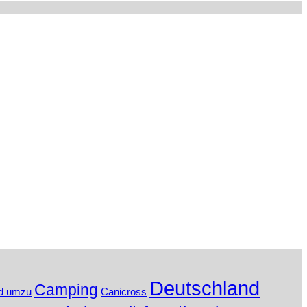
Deutschland
Camping
d umzu
Canicross