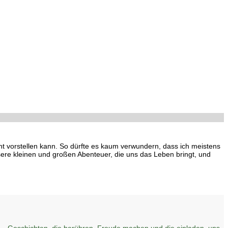
cht vorstellen kann. So dürfte es kaum verwundern, dass ich meistens
ere kleinen und großen Abenteuer, die uns das Leben bringt, und
– Geschichten, die berühren, Freude machen und die einladen, uns