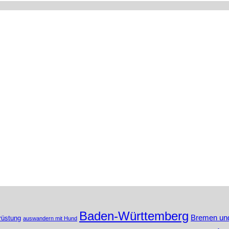
Baden-Württemberg
Bremen un
rüstung
auswandern mit Hund