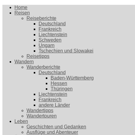
Home
Reisen
Reiseberichte
Deutschland
Frankreich
Liechtenstein
Schweden
Ungarn
Tschechien und Slowakei
Reisetipps
Wandern
Wanderberichte
Deutschland
Baden-Württemberg
Hessen
Thüringen
Liechtenstein
Frankreich
andere Länder
Wandertipps
Wandertouren
Leben
Geschichten und Gedanken
Ausflüge und Abenteuer