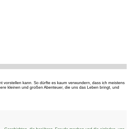
cht vorstellen kann. So dürfte es kaum verwundern, dass ich meistens
ere kleinen und großen Abenteuer, die uns das Leben bringt, und
– Geschichten, die berühren, Freude machen und die einladen, uns