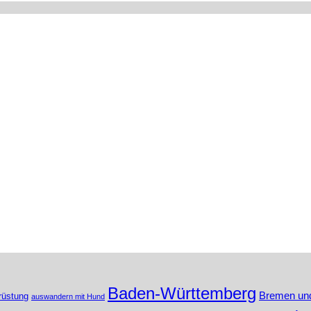
Baden-Württemberg
Bremen un
rüstung
auswandern mit Hund