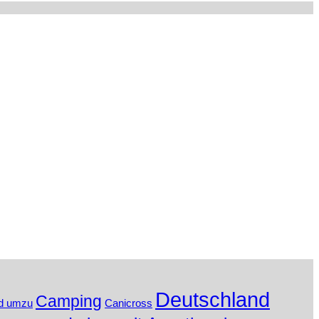
Deutschland
Camping
d umzu
Canicross