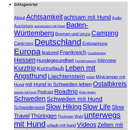
Schlagwörter
Achtsamkeit
achtsam mit Hund
About
Audio
Baden-
Ausrüstung
auswandern mit Hund
Württemberg
Camping
Bremen und umzu
Deutschland
Canicross
Entspannung
Europa
Frankreich
featured
Gastbeiträge
Hessen
Hundegesundheit
Interview
Hundemagazin
Leben mit
Kurztrip
Kurzurlaub
Angsthund
Liechtenstein
Minicamper mit
meer
Ostalbkreis
mit Hund in Schweden leben
Hund
Roadtrip
Podcast
ostsee mit hund
Ruhe finden
Schweden
Schweden mit Hund
Slow Hiking
Slow Life
Slow
Schwedenpost
unterwegs
Travel
Thüringen
Thüringer Wald
mit Hund
Videos
Zelten mit
urlaub mit hund