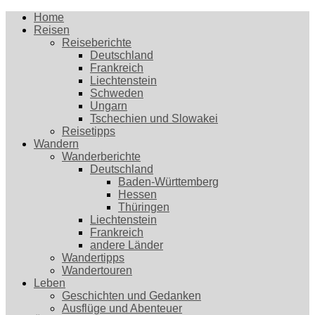
Home
Reisen
Reiseberichte
Deutschland
Frankreich
Liechtenstein
Schweden
Ungarn
Tschechien und Slowakei
Reisetipps
Wandern
Wanderberichte
Deutschland
Baden-Württemberg
Hessen
Thüringen
Liechtenstein
Frankreich
andere Länder
Wandertipps
Wandertouren
Leben
Geschichten und Gedanken
Ausflüge und Abenteuer