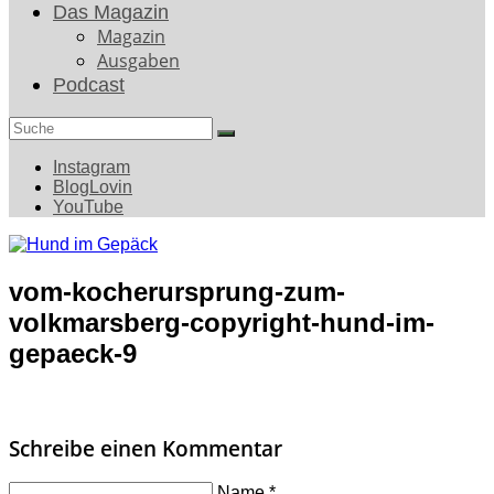
Das Magazin
Magazin
Ausgaben
Podcast
Search
for:
Instagram
BlogLovin
YouTube
vom-kocherursprung-zum-
volkmarsberg-copyright-hund-im-
gepaeck-9
Schreibe einen Kommentar
Name
*