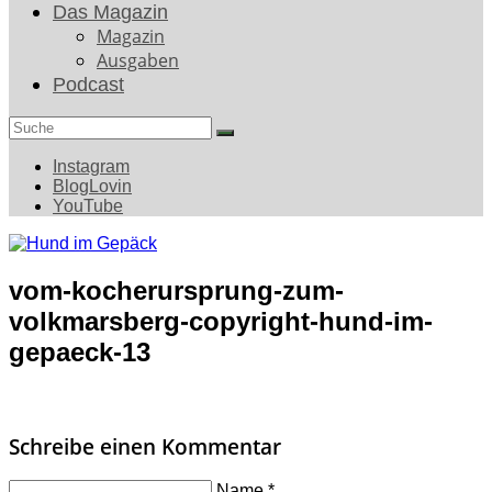
Das Magazin
Magazin
Ausgaben
Podcast
Search
for:
Instagram
BlogLovin
YouTube
vom-kocherursprung-zum-
volkmarsberg-copyright-hund-im-
gepaeck-13
Schreibe einen Kommentar
Name
*