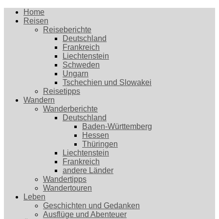
Home
Reisen
Reiseberichte
Deutschland
Frankreich
Liechtenstein
Schweden
Ungarn
Tschechien und Slowakei
Reisetipps
Wandern
Wanderberichte
Deutschland
Baden-Württemberg
Hessen
Thüringen
Liechtenstein
Frankreich
andere Länder
Wandertipps
Wandertouren
Leben
Geschichten und Gedanken
Ausflüge und Abenteuer