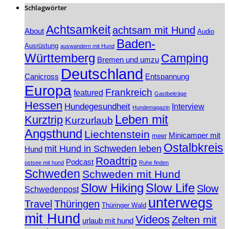
Schlagwörter
Achtsamkeit
achtsam mit Hund
About
Audio
Baden-
Ausrüstung
auswandern mit Hund
Württemberg
Camping
Bremen und umzu
Deutschland
Canicross
Entspannung
Europa
Frankreich
featured
Gastbeiträge
Hessen
Hundegesundheit
Interview
Hundemagazin
Leben mit
Kurztrip
Kurzurlaub
Angsthund
Liechtenstein
Minicamper mit
meer
Ostalbkreis
mit Hund in Schweden leben
Hund
Roadtrip
Podcast
ostsee mit hund
Ruhe finden
Schweden
Schweden mit Hund
Slow Hiking
Slow Life
Slow
Schwedenpost
unterwegs
Travel
Thüringen
Thüringer Wald
mit Hund
Videos
Zelten mit
urlaub mit hund