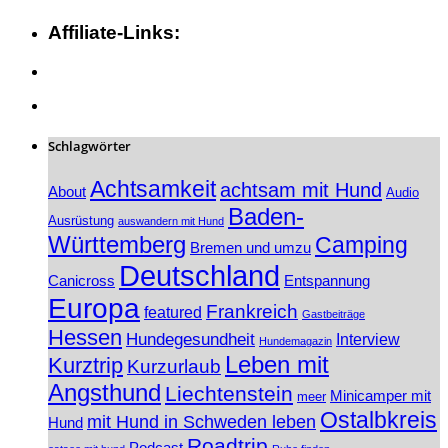
Affiliate-Links:
Schlagwörter
Achtsamkeit
achtsam mit Hund
About
Audio
Baden-
Ausrüstung
auswandern mit Hund
Württemberg
Camping
Bremen und umzu
Deutschland
Canicross
Entspannung
Europa
Frankreich
featured
Gastbeiträge
Hessen
Hundegesundheit
Interview
Hundemagazin
Leben mit
Kurztrip
Kurzurlaub
Angsthund
Liechtenstein
Minicamper mit
meer
Ostalbkreis
mit Hund in Schweden leben
Hund
Roadtrip
Podcast