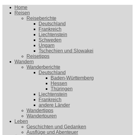
Home
Reisen
Reiseberichte
Deutschland
Frankreich
Liechtenstein
Schweden
Ungarn
Tschechien und Slowakei
Reisetipps
Wandern
Wanderberichte
Deutschland
Baden-Württemberg
Hessen
Thüringen
Liechtenstein
Frankreich
andere Länder
Wandertipps
Wandertouren
Leben
Geschichten und Gedanken
Ausflüge und Abenteuer