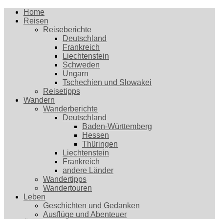
Home
Reisen
Reiseberichte
Deutschland
Frankreich
Liechtenstein
Schweden
Ungarn
Tschechien und Slowakei
Reisetipps
Wandern
Wanderberichte
Deutschland
Baden-Württemberg
Hessen
Thüringen
Liechtenstein
Frankreich
andere Länder
Wandertipps
Wandertouren
Leben
Geschichten und Gedanken
Ausflüge und Abenteuer