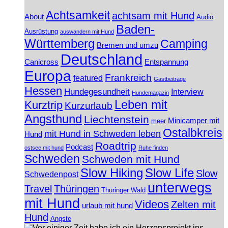
Achtsamkeit
achtsam mit Hund
About
Audio
Baden-
Ausrüstung
auswandern mit Hund
Württemberg
Camping
Bremen und umzu
Deutschland
Canicross
Entspannung
Europa
Frankreich
featured
Gastbeiträge
Hessen
Hundegesundheit
Interview
Hundemagazin
Leben mit
Kurztrip
Kurzurlaub
Angsthund
Liechtenstein
Minicamper mit
meer
Ostalbkreis
mit Hund in Schweden leben
Hund
Roadtrip
Podcast
ostsee mit hund
Ruhe finden
Schweden
Schweden mit Hund
Slow Hiking
Slow Life
Slow
Schwedenpost
unterwegs
Travel
Thüringen
Thüringer Wald
mit Hund
Videos
Zelten mit
urlaub mit hund
Hund
Ängste