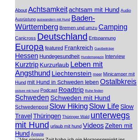
Achtsamkeit
achtsam mit Hund
About
Audio
Baden-
Ausrüstung
auswandern mit Hund
Württemberg
Camping
Bremen und umzu
Deutschland
Canicross
Entspannung
Europa
Frankreich
featured
Gastbeiträge
Hessen
Hundegesundheit
Interview
Hundemagazin
Leben mit
Kurztrip
Kurzurlaub
Angsthund
Liechtenstein
Minicamper mit
meer
Ostalbkreis
mit Hund in Schweden leben
Hund
Roadtrip
Podcast
ostsee mit hund
Ruhe finden
Schweden
Schweden mit Hund
Slow Hiking
Slow Life
Slow
Schwedenpost
unterwegs
Travel
Thüringen
Thüringer Wald
mit Hund
Videos
Zelten mit
urlaub mit hund
Hund
Ängste