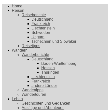
Home
Reisen
Reiseberichte
Deutschland
Frankreich
Liechtenstein
Schweden
Ungarn
Tschechien und Slowakei
Reisetipps
Wandern
Wanderberichte
Deutschland
Baden-Württemberg
Hessen
Thüringen
Liechtenstein
Frankreich
andere Länder
Wandertipps
Wandertouren
Leben
Geschichten und Gedanken
Ausflüge und Abenteuer