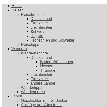
Home
Reisen
Reiseberichte
Deutschland
Frankreich
Liechtenstein
Schweden
Ungarn
Tschechien und Slowakei
Reisetipps
Wandern
Wanderberichte
Deutschland
Baden-Württemberg
Hessen
Thüringen
Liechtenstein
Frankreich
andere Länder
Wandertipps
Wandertouren
Leben
Geschichten und Gedanken
Ausflüge und Abenteuer