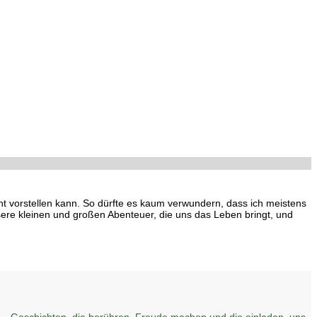
cht vorstellen kann. So dürfte es kaum verwundern, dass ich meistens
ere kleinen und großen Abenteuer, die uns das Leben bringt, und
– Geschichten, die berühren, Freude machen und die einladen, uns