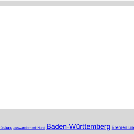
Baden-Württemberg
Bremen un
rüstung
auswandern mit Hund