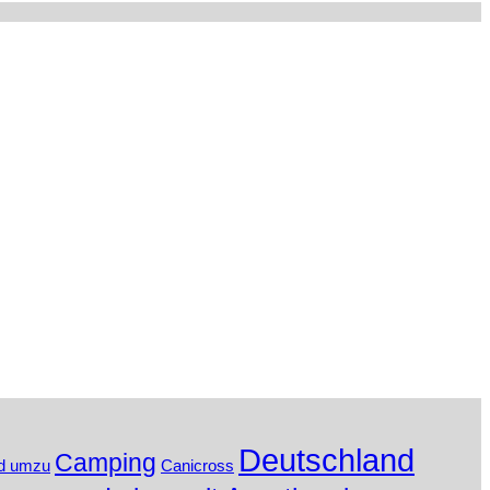
Deutschland
Camping
d umzu
Canicross