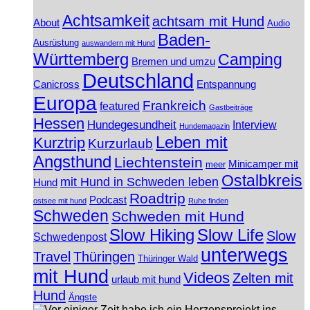
Achtsamkeit
achtsam mit Hund
About
Audio
Baden-
Ausrüstung
auswandern mit Hund
Württemberg
Camping
Bremen und umzu
Deutschland
Canicross
Entspannung
Europa
Frankreich
featured
Gastbeiträge
Hessen
Hundegesundheit
Interview
Hundemagazin
Leben mit
Kurztrip
Kurzurlaub
Angsthund
Liechtenstein
Minicamper mit
meer
Ostalbkreis
mit Hund in Schweden leben
Hund
Roadtrip
Podcast
ostsee mit hund
Ruhe finden
Schweden
Schweden mit Hund
Slow Hiking
Slow Life
Slow
Schwedenpost
unterwegs
Travel
Thüringen
Thüringer Wald
mit Hund
Videos
Zelten mit
urlaub mit hund
Hund
Ängste