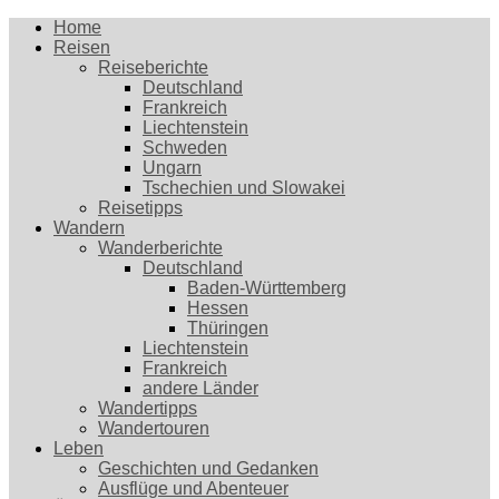
Home
Reisen
Reiseberichte
Deutschland
Frankreich
Liechtenstein
Schweden
Ungarn
Tschechien und Slowakei
Reisetipps
Wandern
Wanderberichte
Deutschland
Baden-Württemberg
Hessen
Thüringen
Liechtenstein
Frankreich
andere Länder
Wandertipps
Wandertouren
Leben
Geschichten und Gedanken
Ausflüge und Abenteuer