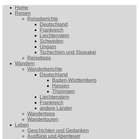
Home
Reisen
Reiseberichte
Deutschland
Frankreich
Liechtenstein
Schweden
Ungarn
Tschechien und Slowakei
Reisetipps
Wandern
Wanderberichte
Deutschland
Baden-Württemberg
Hessen
Thüringen
Liechtenstein
Frankreich
andere Länder
Wandertipps
Wandertouren
Leben
Geschichten und Gedanken
Ausflüge und Abenteuer