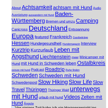
Achtsamkeit
achtsam mit Hund
About
Audio
Baden-
Ausrüstung
auswandern mit Hund
Württemberg
Camping
Bremen und umzu
Deutschland
Canicross
Entspannung
Europa
Frankreich
featured
Gastbeiträge
Hessen
Hundegesundheit
Interview
Hundemagazin
Leben mit
Kurztrip
Kurzurlaub
Angsthund
Liechtenstein
Minicamper mit
meer
Ostalbkreis
mit Hund in Schweden leben
Hund
Roadtrip
Podcast
ostsee mit hund
Ruhe finden
Schweden
Schweden mit Hund
Slow Hiking
Slow Life
Slow
Schwedenpost
unterwegs
Travel
Thüringen
Thüringer Wald
mit Hund
Videos
Zelten mit
urlaub mit hund
Hund
Ängste