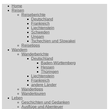
Home
Reisen
Reiseberichte
Deutschland
Frankreich
Liechtenstein
Schweden
Ungarn
Tschechien und Slowakei
Reisetipps
Wandern
Wanderberichte
Deutschland
Baden-Württemberg
Hessen
Thüringen
Liechtenstein
Frankreich
andere Länder
Wandertipps
Wandertouren
Leben
Geschichten und Gedanken
Ausflüge und Abenteuer