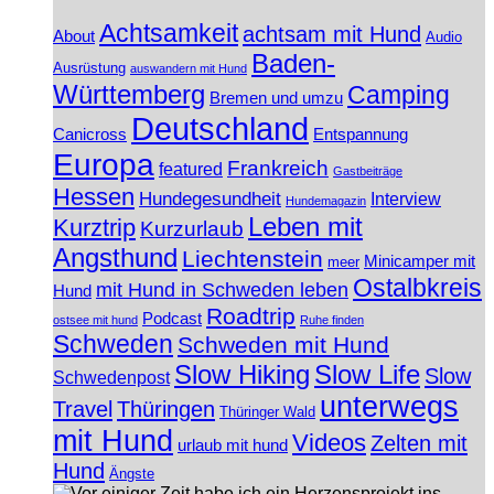
Achtsamkeit
achtsam mit Hund
About
Audio
Baden-
Ausrüstung
auswandern mit Hund
Württemberg
Camping
Bremen und umzu
Deutschland
Canicross
Entspannung
Europa
Frankreich
featured
Gastbeiträge
Hessen
Hundegesundheit
Interview
Hundemagazin
Leben mit
Kurztrip
Kurzurlaub
Angsthund
Liechtenstein
Minicamper mit
meer
Ostalbkreis
mit Hund in Schweden leben
Hund
Roadtrip
Podcast
ostsee mit hund
Ruhe finden
Schweden
Schweden mit Hund
Slow Hiking
Slow Life
Slow
Schwedenpost
unterwegs
Travel
Thüringen
Thüringer Wald
mit Hund
Videos
Zelten mit
urlaub mit hund
Hund
Ängste