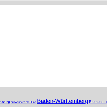
Baden-Württemberg
Bremen un
rüstung
auswandern mit Hund