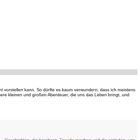
cht vorstellen kann. So dürfte es kaum verwundern, dass ich meistens
ere kleinen und großen Abenteuer, die uns das Leben bringt, und
– Geschichten, die berühren, Freude machen und die einladen, uns