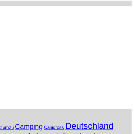
Deutschland
Camping
d umzu
Canicross