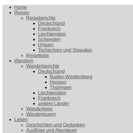
Home
Reisen
Reiseberichte
Deutschland
Frankreich
Liechtenstein
Schweden
Ungarn
Tschechien und Slowakei
Reisetipps
Wandern
Wanderberichte
Deutschland
Baden-Württemberg
Hessen
Thüringen
Liechtenstein
Frankreich
andere Länder
Wandertipps
Wandertouren
Leben
Geschichten und Gedanken
Ausflüge und Abenteuer