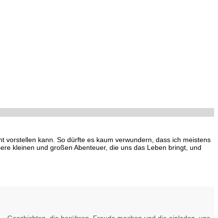
cht vorstellen kann. So dürfte es kaum verwundern, dass ich meistens
ere kleinen und großen Abenteuer, die uns das Leben bringt, und
– Geschichten, die berühren, Freude machen und die einladen, uns