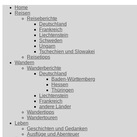
Home
Reisen
Reiseberichte
Deutschland
Frankreich
Liechtenstein
Schweden
Ungarn
Tschechien und Slowakei
Reisetipps
Wandern
Wanderberichte
Deutschland
Baden-Württemberg
Hessen
Thüringen
Liechtenstein
Frankreich
andere Länder
Wandertipps
Wandertouren
Leben
Geschichten und Gedanken
Ausflüge und Abenteuer