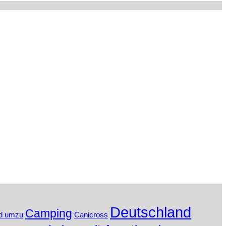
Deutschland
Camping
d umzu
Canicross