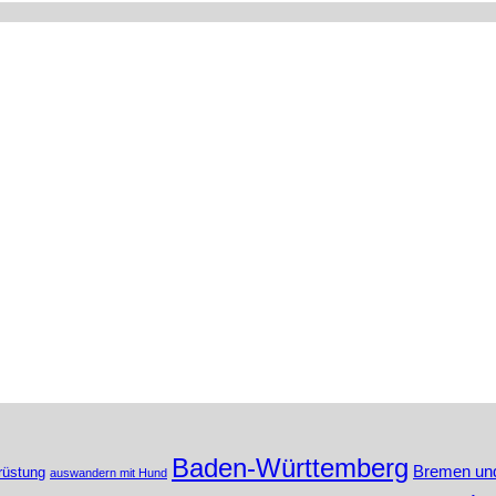
Baden-Württemberg
Bremen un
rüstung
auswandern mit Hund