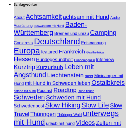
Schlagwörter
Achtsamkeit
achtsam mit Hund
About
Audio
Baden-
Ausrüstung
auswandern mit Hund
Württemberg
Camping
Bremen und umzu
Deutschland
Canicross
Entspannung
Europa
Frankreich
featured
Gastbeiträge
Hessen
Hundegesundheit
Interview
Hundemagazin
Leben mit
Kurztrip
Kurzurlaub
Angsthund
Liechtenstein
Minicamper mit
meer
Ostalbkreis
mit Hund in Schweden leben
Hund
Roadtrip
Podcast
ostsee mit hund
Ruhe finden
Schweden
Schweden mit Hund
Slow Hiking
Slow Life
Slow
Schwedenpost
unterwegs
Travel
Thüringen
Thüringer Wald
mit Hund
Videos
Zelten mit
urlaub mit hund