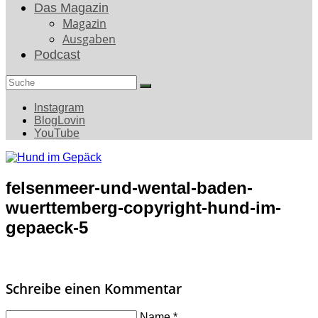
Das Magazin
Magazin
Ausgaben
Podcast
Search
for:
Instagram
BlogLovin
YouTube
felsenmeer-und-wental-baden-
wuerttemberg-copyright-hund-im-
gepaeck-5
Schreibe einen Kommentar
Name
*