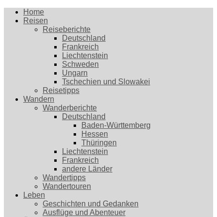
Home
Reisen
Reiseberichte
Deutschland
Frankreich
Liechtenstein
Schweden
Ungarn
Tschechien und Slowakei
Reisetipps
Wandern
Wanderberichte
Deutschland
Baden-Württemberg
Hessen
Thüringen
Liechtenstein
Frankreich
andere Länder
Wandertipps
Wandertouren
Leben
Geschichten und Gedanken
Ausflüge und Abenteuer