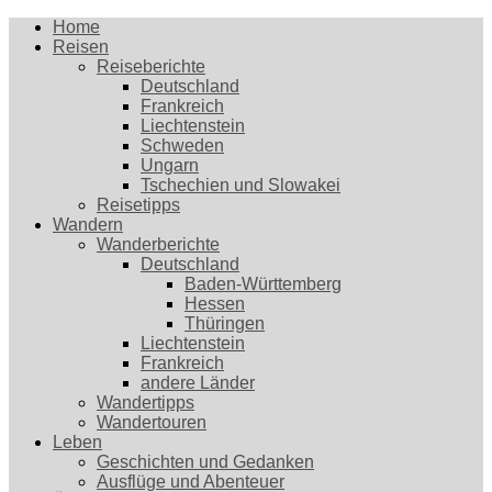
Home
Reisen
Reiseberichte
Deutschland
Frankreich
Liechtenstein
Schweden
Ungarn
Tschechien und Slowakei
Reisetipps
Wandern
Wanderberichte
Deutschland
Baden-Württemberg
Hessen
Thüringen
Liechtenstein
Frankreich
andere Länder
Wandertipps
Wandertouren
Leben
Geschichten und Gedanken
Ausflüge und Abenteuer