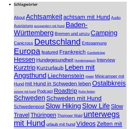
Schlagwörter
Achtsamkeit
achtsam mit Hund
About
Audio
Baden-
Ausrüstung
auswandern mit Hund
Württemberg
Camping
Bremen und umzu
Deutschland
Canicross
Entspannung
Europa
Frankreich
featured
Gastbeiträge
Hessen
Hundegesundheit
Interview
Hundemagazin
Leben mit
Kurztrip
Kurzurlaub
Angsthund
Liechtenstein
Minicamper mit
meer
Ostalbkreis
mit Hund in Schweden leben
Hund
Roadtrip
Podcast
ostsee mit hund
Ruhe finden
Schweden
Schweden mit Hund
Slow Hiking
Slow Life
Slow
Schwedenpost
unterwegs
Travel
Thüringen
Thüringer Wald
mit Hund
Videos
Zelten mit
urlaub mit hund