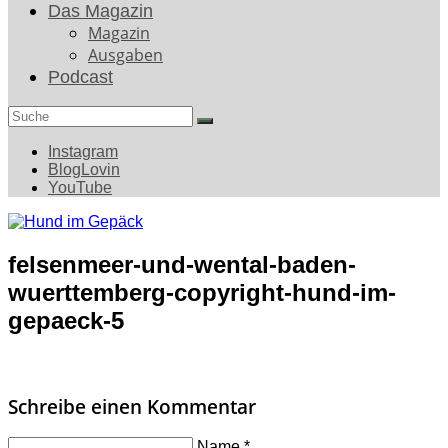
Das Magazin
Magazin
Ausgaben
Podcast
Search
for:
Instagram
BlogLovin
YouTube
felsenmeer-und-wental-baden-
wuerttemberg-copyright-hund-im-
gepaeck-5
Schreibe einen Kommentar
Name
*