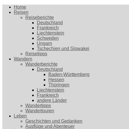
Home
Reisen
Reiseberichte
Deutschland
Frankreich
Liechtenstein
Schweden
Ungarn
Tschechien und Slowakei
Reisetipps
Wandern
Wanderberichte
Deutschland
Baden-Württemberg
Hessen
Thüringen
Liechtenstein
Frankreich
andere Länder
Wandertipps
Wandertouren
Leben
Geschichten und Gedanken
Ausflüge und Abenteuer