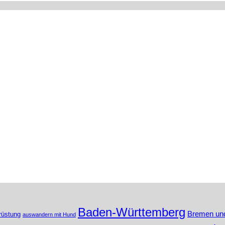
Baden-Württemberg
Bremen un
rüstung
auswandern mit Hund