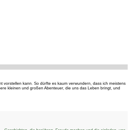
cht vorstellen kann. So dürfte es kaum verwundern, dass ich meistens
ere kleinen und großen Abenteuer, die uns das Leben bringt, und
– Geschichten, die berühren, Freude machen und die einladen, uns