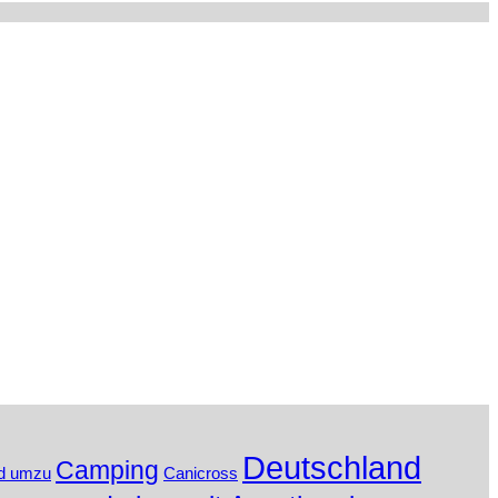
Deutschland
Camping
d umzu
Canicross