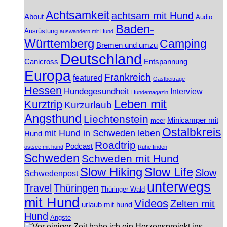
Achtsamkeit
achtsam mit Hund
About
Audio
Baden-
Ausrüstung
auswandern mit Hund
Württemberg
Camping
Bremen und umzu
Deutschland
Canicross
Entspannung
Europa
Frankreich
featured
Gastbeiträge
Hessen
Hundegesundheit
Interview
Hundemagazin
Leben mit
Kurztrip
Kurzurlaub
Angsthund
Liechtenstein
Minicamper mit
meer
Ostalbkreis
mit Hund in Schweden leben
Hund
Roadtrip
Podcast
ostsee mit hund
Ruhe finden
Schweden
Schweden mit Hund
Slow Hiking
Slow Life
Slow
Schwedenpost
unterwegs
Travel
Thüringen
Thüringer Wald
mit Hund
Videos
Zelten mit
urlaub mit hund
Hund
Ängste