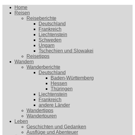
Home
Reisen
Reiseberichte
Deutschland
Frankreich
Liechtenstein
Schweden
Ungarn
Tschechien und Slowakei
Reisetipps
Wandern
Wanderberichte
Deutschland
Baden-Württemberg
Hessen
Thüringen
Liechtenstein
Frankreich
andere Länder
Wandertipps
Wandertouren
Leben
Geschichten und Gedanken
Ausflüge und Abenteuer