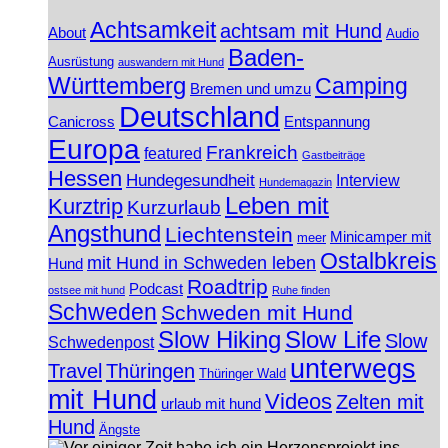
Achtsamkeit
achtsam mit Hund
About
Audio
Baden-
Ausrüstung
auswandern mit Hund
Württemberg
Camping
Bremen und umzu
Deutschland
Canicross
Entspannung
Europa
Frankreich
featured
Gastbeiträge
Hessen
Hundegesundheit
Interview
Hundemagazin
Leben mit
Kurztrip
Kurzurlaub
Angsthund
Liechtenstein
Minicamper mit
meer
Ostalbkreis
mit Hund in Schweden leben
Hund
Roadtrip
Podcast
ostsee mit hund
Ruhe finden
Schweden
Schweden mit Hund
Slow Hiking
Slow Life
Slow
Schwedenpost
unterwegs
Travel
Thüringen
Thüringer Wald
mit Hund
Videos
Zelten mit
urlaub mit hund
Hund
Ängste