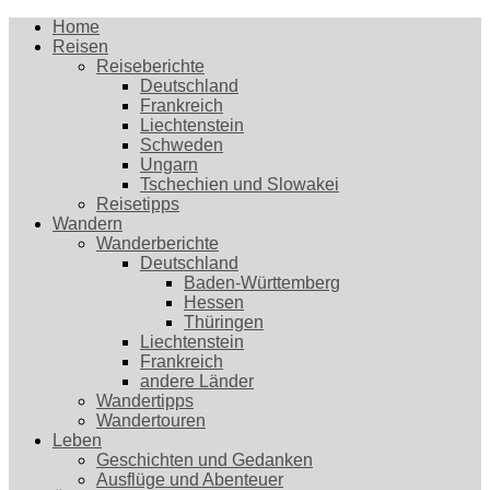
Home
Reisen
Reiseberichte
Deutschland
Frankreich
Liechtenstein
Schweden
Ungarn
Tschechien und Slowakei
Reisetipps
Wandern
Wanderberichte
Deutschland
Baden-Württemberg
Hessen
Thüringen
Liechtenstein
Frankreich
andere Länder
Wandertipps
Wandertouren
Leben
Geschichten und Gedanken
Ausflüge und Abenteuer