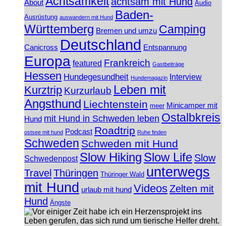
Achtsamkeit
achtsam mit Hund
About
Audio
Baden-
Ausrüstung
auswandern mit Hund
Württemberg
Camping
Bremen und umzu
Deutschland
Canicross
Entspannung
Europa
Frankreich
featured
Gastbeiträge
Hessen
Hundegesundheit
Interview
Hundemagazin
Leben mit
Kurztrip
Kurzurlaub
Angsthund
Liechtenstein
Minicamper mit
meer
Ostalbkreis
mit Hund in Schweden leben
Hund
Roadtrip
Podcast
ostsee mit hund
Ruhe finden
Schweden
Schweden mit Hund
Slow Hiking
Slow Life
Slow
Schwedenpost
unterwegs
Travel
Thüringen
Thüringer Wald
mit Hund
Videos
Zelten mit
urlaub mit hund
Hund
Ängste