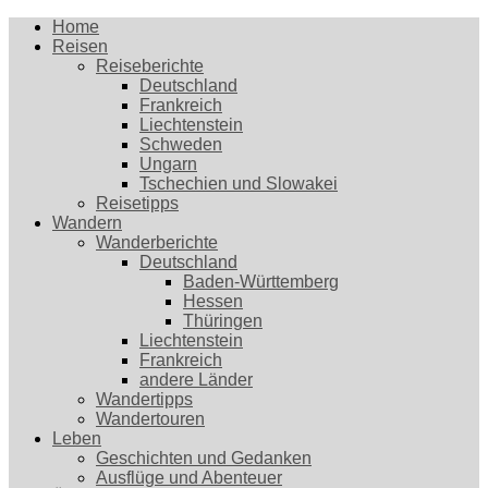
Home
Reisen
Reiseberichte
Deutschland
Frankreich
Liechtenstein
Schweden
Ungarn
Tschechien und Slowakei
Reisetipps
Wandern
Wanderberichte
Deutschland
Baden-Württemberg
Hessen
Thüringen
Liechtenstein
Frankreich
andere Länder
Wandertipps
Wandertouren
Leben
Geschichten und Gedanken
Ausflüge und Abenteuer