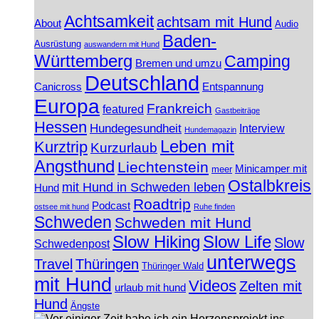
Achtsamkeit
achtsam mit Hund
About
Audio
Baden-
Ausrüstung
auswandern mit Hund
Württemberg
Camping
Bremen und umzu
Deutschland
Canicross
Entspannung
Europa
Frankreich
featured
Gastbeiträge
Hessen
Hundegesundheit
Interview
Hundemagazin
Leben mit
Kurztrip
Kurzurlaub
Angsthund
Liechtenstein
Minicamper mit
meer
Ostalbkreis
mit Hund in Schweden leben
Hund
Roadtrip
Podcast
ostsee mit hund
Ruhe finden
Schweden
Schweden mit Hund
Slow Hiking
Slow Life
Slow
Schwedenpost
unterwegs
Travel
Thüringen
Thüringer Wald
mit Hund
Videos
Zelten mit
urlaub mit hund
Hund
Ängste