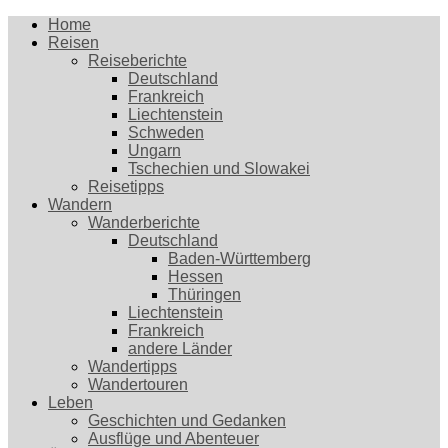
Home
Reisen
Reiseberichte
Deutschland
Frankreich
Liechtenstein
Schweden
Ungarn
Tschechien und Slowakei
Reisetipps
Wandern
Wanderberichte
Deutschland
Baden-Württemberg
Hessen
Thüringen
Liechtenstein
Frankreich
andere Länder
Wandertipps
Wandertouren
Leben
Geschichten und Gedanken
Ausflüge und Abenteuer